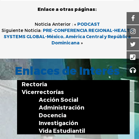
Enlace a otras páginas:
Noticia Anterior : «
PODCAST
Siguiente Noticia:
PRE-CONFERENCIA REGIONAL-HEALTH
SYSTEMS GLOBAL-México, América Central y República
Dominicana
»
Enlaces de Interés
Rectoria
Vicerrectorías
Acción Social
Administración
Docencia
Investigación
Vida Estudiantil